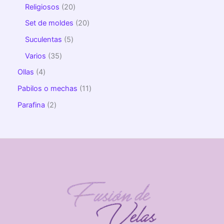
Religiosos
20
Set de moldes
20
Suculentas
5
Varios
35
Ollas
4
Pabilos o mechas
11
Parafina
2