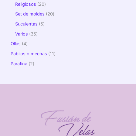
Religiosos
20
Set de moldes
20
Suculentas
5
Varios
35
Ollas
4
Pabilos o mechas
11
Parafina
2