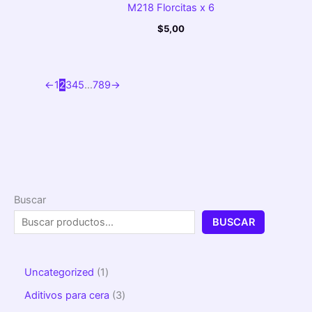
M218 Florcitas x 6
$
5,00
←
1
2
3
4
5
…
7
8
9
→
Buscar
BUSCAR
Uncategorized
1
Aditivos para cera
3