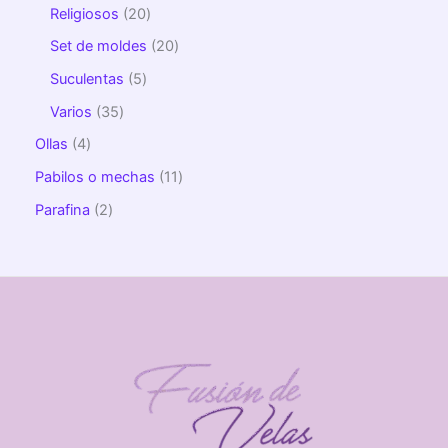
Religiosos
20
Set de moldes
20
Suculentas
5
Varios
35
Ollas
4
Pabilos o mechas
11
Parafina
2