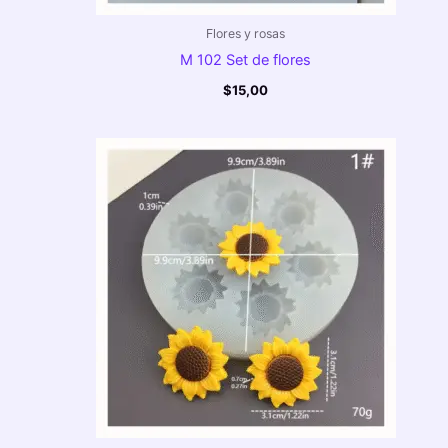
Flores y rosas
M 102 Set de flores
$
15,00
Rango
de
precios:
desde
$5,00
hasta
$6,00