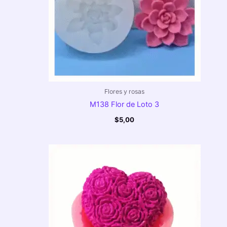
Flores y rosas
M138 Flor de Loto 3
$
5,00
Rango
de
precios:
desde
$5,00
hasta
$6,00