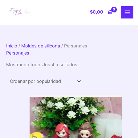
Ir
Sorted
4
4
2
3
1
4
3
5
4
2
1
6
7
2
3
1
4
3
2
8
3
1
1
al
by
$
0,00
p
p
p
5
4
p
5
p
p
0
p
0
3
0
p
1
p
4
6
p
p
0
9
contenido
popularity
r
r
r
p
p
r
p
r
r
p
r
p
p
p
r
p
r
p
9
r
r
p
p
o
o
o
r
r
o
r
o
o
r
o
r
r
r
o
r
o
r
p
o
o
r
r
d
d
d
o
o
d
o
d
d
o
d
o
o
o
d
o
d
o
r
d
d
o
o
Inicio
/
Moldes de silicona
/ Personajes
u
u
u
d
d
u
d
u
u
d
u
d
d
d
u
d
u
d
o
u
u
d
d
Personajes
c
c
c
u
u
c
u
c
c
u
c
u
u
u
c
u
c
u
d
c
c
u
u
Mostrando todos los 4 resultados
t
t
t
c
c
t
c
t
t
c
t
c
c
c
t
c
t
c
u
t
t
c
c
o
o
o
t
t
o
t
o
o
t
o
t
t
t
o
t
o
t
c
o
o
t
t
s
s
s
o
o
s
o
s
s
o
o
o
o
s
o
s
o
t
s
s
o
o
s
s
s
s
s
s
s
s
s
o
s
s
s