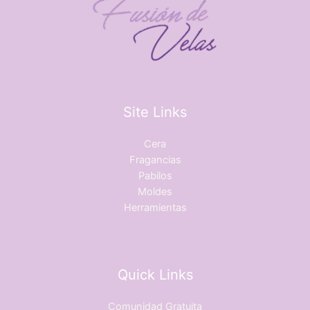
Site Links
Cera
Fragancias
Pabilos
Moldes
Herramientas
Quick Links
Comunidad Gratuita