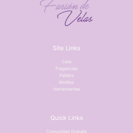
Site Links
Cera
Fragancias
Pabilos
Moldes
Herramientas
Quick Links
Comunidad Gratuita