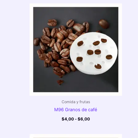
Rango
de
precios:
desde
$4,00
hasta
$6,00
Comida y frutas
M96 Granos de café
$
4,00
-
$
6,00