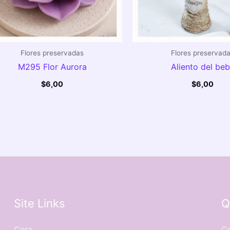
Flores preservadas
Flores preservad
M295 Flor Aurora
Aliento del be
$
6,00
$
6,00
Site Links
Q
Cera
Co