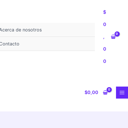
$
0
Acerca de nosotros
,
Contacto
0
0
$
0,00