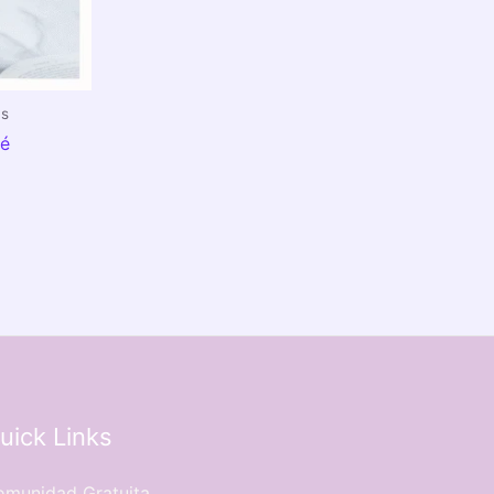
as
bé
uick Links
munidad Gratuita