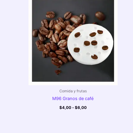
de
precios:
desde
$4,00
hasta
$6,00
Comida y frutas
M96 Granos de café
$
4,00
-
$
6,00