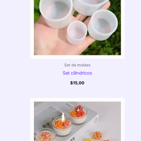
Set de moldes
Set cilíndricos
$
15,00