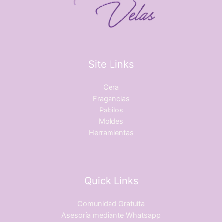
Site Links
Cera
Fragancias
Pabilos
Moldes
Herramientas
Quick Links
Comunidad Gratuita
Asesoría mediante Whatsapp