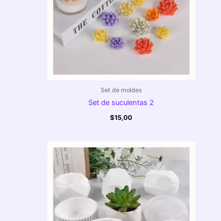
Set de moldes
Set de suculentas 2
$
15,00
Rango
de
precios:
desde
$18,00
hasta
$22,00