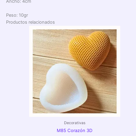
Ancho:
4cm
Peso:
10gr
Productos relacionados
Rango
de
precios:
desde
$5,00
hasta
$6,00
Decorativas
M85 Corazón 3D