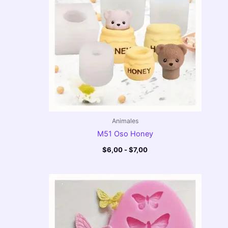
hasta
$7,00
Animales
M51 Oso Honey
$
6,00
-
$
7,00