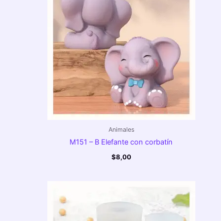
Animales
M151 – B Elefante con corbatín
$
8,00
Rango
de
precios:
desde
$6,00