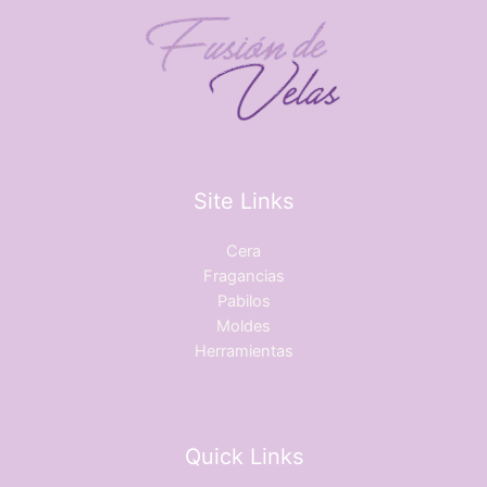
Site Links
Cera
Fragancias
Pabilos
Moldes
Herramientas
Quick Links