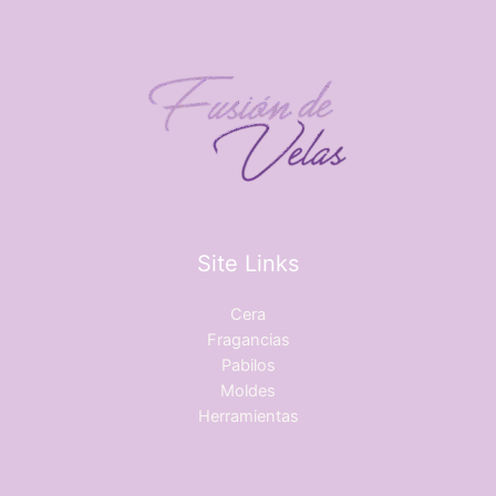
Site Links
Cera
Fragancias
Pabilos
Moldes
Herramientas