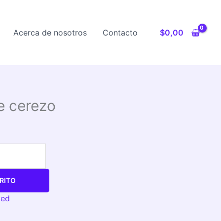
Acerca de nosotros
Contacto
$
0,00
e cerezo
RITO
zed