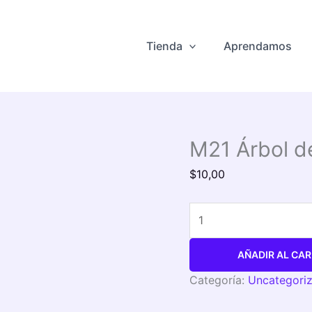
M21
Árbol
de
Tienda
Aprendamos
cerezo
cantidad
M21 Árbol d
$
10,00
AÑADIR AL CAR
Categoría:
Uncategori