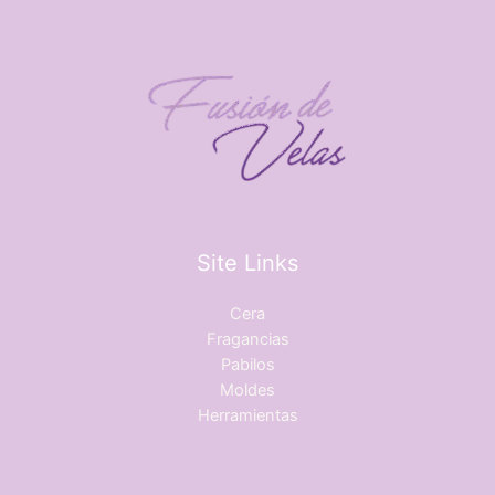
Site Links
Cera
Fragancias
Pabilos
Moldes
Herramientas