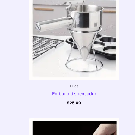
Ollas
Embudo dispensador
$
25,00