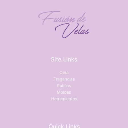
Site Links
Cera
Fragancias
Pabilos
Moldes
Herramientas
Quick Links