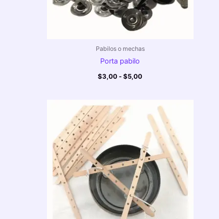
Pabilos o mechas
Porta pabilo
$
3,00
-
$
5,00
Rango
de
precios:
desde
$1,50
hasta
$7,00