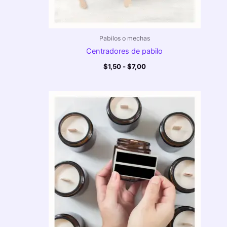
Pabilos o mechas
Centradores de pabilo
$
1,50
-
$
7,00
Rango
de
precios:
desde
$2,00
hasta
$3,00