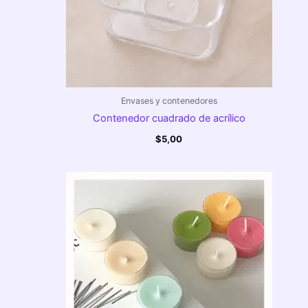
Envases y contenedores
Contenedor cuadrado de acrílico
$
5,00
Rango
de
precios:
desde
$3,00
hasta
$5,00