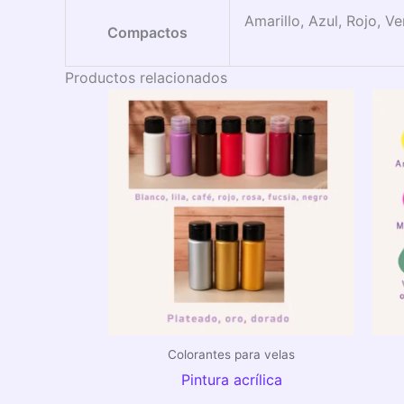
Amarillo, Azul, Rojo, V
Compactos
Productos relacionados
Rango
de
precios:
desde
$3,50
hasta
$5,00
Colorantes para velas
Pintura acrílica