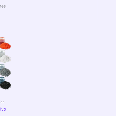
res
Rango
de
precios:
desde
$3,00
hasta
$25,00
las
lvo