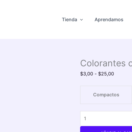
Colorantes
Rango
compactos
de
cantidad
precios:
Tienda
Aprendamos
desde
$3,00
hasta
$25,00
Colorantes
$
3,00
-
$
25,00
Compactos