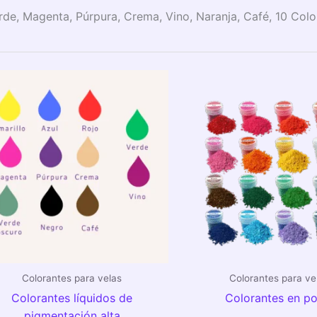
erde, Magenta, Púrpura, Crema, Vino, Naranja, Café, 10 Colo
Rango
de
precios:
desde
$5,00
hasta
$55,00
Colorantes para velas
Colorantes para ve
Colorantes líquidos de
Colorantes en po
pigmentación alta