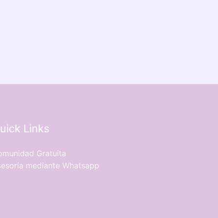
uick Links
munidad Gratuita
esoría mediante Whatsapp