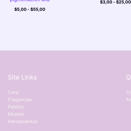
$
3,00
-
$
25,00
$
5,00
-
$
55,00
Site Links
Q
Cera
Co
Fragancias
As
Pabilos
Moldes
Herramientas