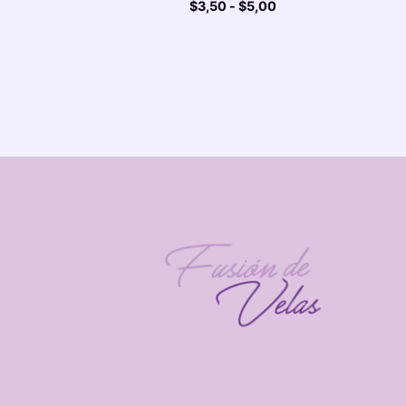
$
3,50
-
$
5,00