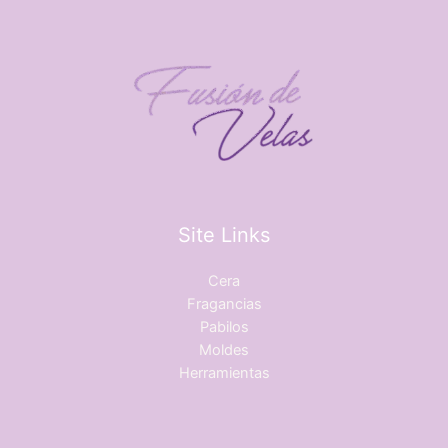
Site Links
Cera
Fragancias
Pabilos
Moldes
Herramientas